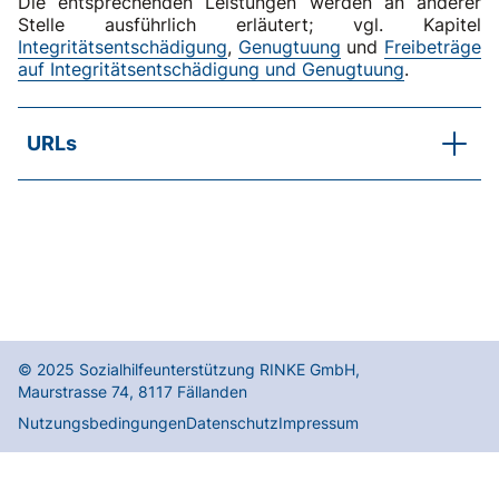
Die entsprechenden Leistungen werden an anderer
Stelle ausführlich erläutert; vgl. Kapitel
Integritätsentschädigung
,
Genugtuung
und
Freibeträge
auf Integritätsentschädigung und Genugtuung
.
URLs
ATSG (Gesetz)
ATSV (Verordnung)
© 2025
Sozialhilfeunterstützung RINKE GmbH
,
Maurstrasse 74
,
8117
Fällanden
Nutzungsbedingungen
Datenschutz
Impressum