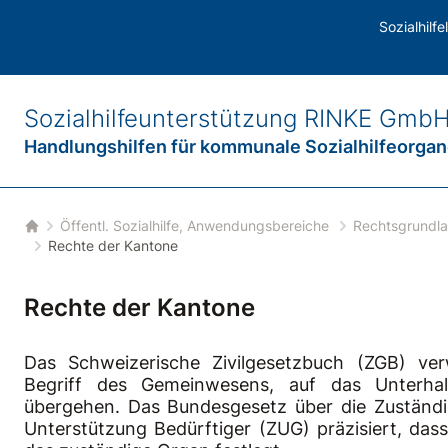
undlagen
/
ZGB Schweizerisches Zivilgesetzbuch
/
Alimentenhilfe
Sozialhilf
Sozialhilfeunterstützung
RINKE Gmb
Handlungshilfen für
kommunale Sozialhilfeorga
Öffentl. Sozialhilfe, Anwendungsbereiche
Rechtsgrundl
Startseite
Rechte der Kantone
Rechte der Kantone
Das Schweizerische Zivilgesetzbuch (ZGB) ve
Begriff des Gemeinwesens, auf das Unterhal
übergehen. Das Bundesgesetz über die Zuständig
Unterstützung Bedürftiger (ZUG) präzisiert, das