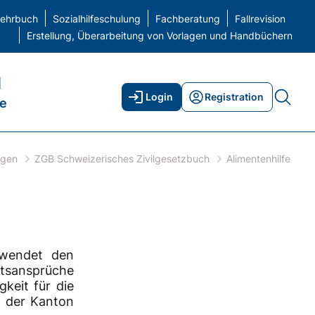
elehrbuch
Sozialhilfeschulung
Fachberatung
Fallrevision
Erstellung, Überarbeitung von Vorlagen und Handbüchern
H
Login
Registration
ne
agen
ZGB Schweizerisches Zivilgesetzbuch
Alimentenhilfe
rwendet den
tsansprüche
keit für die
s der Kanton