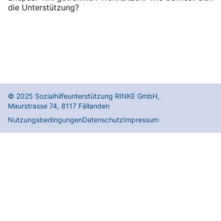
die Unterstützung?
© 2025
Sozialhilfeunterstützung RINKE GmbH
,
Maurstrasse 74
,
8117
Fällanden
Nutzungsbedingungen
Datenschutz
Impressum