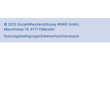
© 2025
Sozialhilfeunterstützung RINKE GmbH
,
Maurstrasse 74
,
8117
Fällanden
Nutzungsbedingungen
Datenschutz
Impressum