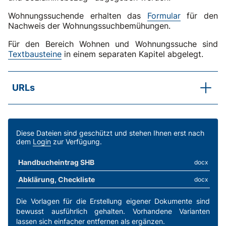
Wohnungssuchende erhalten das
Formular
für den
Nachweis der Wohnungssuchbemühungen.
Für den Bereich Wohnen und Wohnungssuche sind
Textbausteine
in einem separaten Kapitel abgelegt.
URLs
SKOS-Praxisbeispiel
Wie wird die Sozialhilfe für eine Bauernfamilie
berechnet?
Diese Dateien sind geschützt und stehen Ihnen erst nach
dem
Login
zur Verfügung.
SKOS-RL, Kapitel C.4.1
Wohn- und Nebenkosten im Allgemeinen
Handbucheintrag SHB
docx
Abklärung, Checkliste
docx
Die Vorlagen für die Erstellung eigener Dokumente sind
bewusst ausführlich gehalten. Vorhandene Varianten
lassen sich einfacher entfernen als ergänzen.