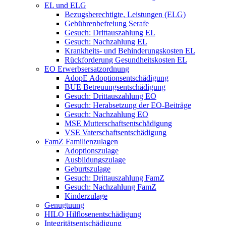
EL und ELG
Bezugsberechtigte, Leistungen (ELG)
Gebührenbefreiung Serafe
Gesuch: Drittauszahlung EL
Gesuch: Nachzahlung EL
Krankheits- und Behinderungskosten EL
Rückforderung Gesundheitskosten EL
EO Erwerbsersatzordnung
AdopE Adoptionsentschädigung
BUE Betreuungsentschädigung
Gesuch: Drittauszahlung EO
Gesuch: Herabsetzung der EO-Beiträge
Gesuch: Nachzahlung EO
MSE Mutterschaftsentschädigung
VSE Vaterschaftsentschädigung
FamZ Familienzulagen
Adoptionszulage
Ausbildungszulage
Geburtszulage
Gesuch: Drittauszahlung FamZ
Gesuch: Nachzahlung FamZ
Kinderzulage
Genugtuung
HILO Hilflosenentschädigung
Integritätsentschädigung