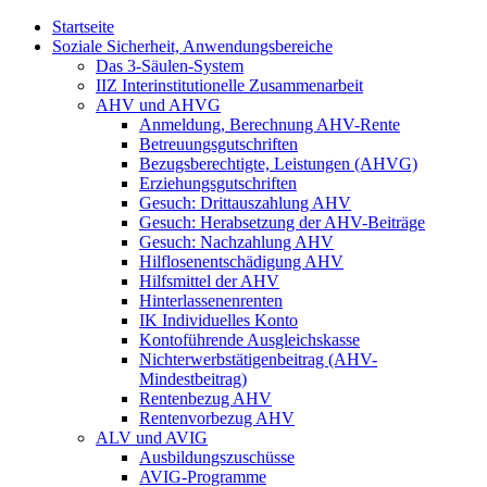
Startseite
Soziale Sicherheit, Anwendungsbereiche
Das 3-Säulen-System
IIZ Interinstitutionelle Zusammenarbeit
AHV und AHVG
Anmeldung, Berechnung AHV-Rente
Betreuungsgutschriften
Bezugsberechtigte, Leistungen (AHVG)
Erziehungsgutschriften
Gesuch: Drittauszahlung AHV
Gesuch: Herabsetzung der AHV-Beiträge
Gesuch: Nachzahlung AHV
Hilflosenentschädigung AHV
Hilfsmittel der AHV
Hinterlassenenrenten
IK Individuelles Konto
Kontoführende Ausgleichskasse
Nichterwerbstätigenbeitrag (AHV-
Mindestbeitrag)
Rentenbezug AHV
Rentenvorbezug AHV
ALV und AVIG
Ausbildungszuschüsse
AVIG-Programme