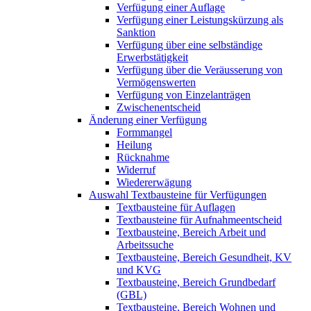
Verfügung einer Auflage
Verfügung einer Leistungskürzung als
Sanktion
Verfügung über eine selbständige
Erwerbstätigkeit
Verfügung über die Veräusserung von
Vermögenswerten
Verfügung von Einzelanträgen
Zwischenentscheid
Änderung einer Verfügung
Formmangel
Heilung
Rücknahme
Widerruf
Wiedererwägung
Auswahl Textbausteine für Verfügungen
Textbausteine für Auflagen
Textbausteine für Aufnahmeentscheid
Textbausteine, Bereich Arbeit und
Arbeitssuche
Textbausteine, Bereich Gesundheit, KV
und KVG
Textbausteine, Bereich Grundbedarf
(GBL)
Textbausteine, Bereich Wohnen und