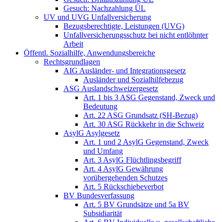
Gesuch: Nachzahlung ÜL
UV und UVG Unfallversicherung
Bezugsberechtigte, Leistungen (UVG)
Unfallversicherungsschutz bei nicht entlöhnter
Arbeit
Öffentl. Sozialhilfe, Anwendungsbereiche
Rechtsgrundlagen
AIG Ausländer- und Integrationsgesetz
Ausländer und Sozialhilfebezug
ASG Auslandschweizergesetz
Art. 1 bis 3 ASG Gegenstand, Zweck und
Bedeutung
Art. 22 ASG Grundsatz (SH-Bezug)
Art. 30 ASG Rückkehr in die Schweiz
AsylG Asylgesetz
Art. 1 und 2 AsylG Gegenstand, Zweck
und Umfang
Art. 3 AsylG Flüchtlingsbegriff
Art. 4 AsylG Gewährung
vorübergehenden Schutzes
Art. 5 Rückschiebeverbot
BV Bundesverfassung
Art. 5 BV Grundsätze und 5a BV
Subsidiarität