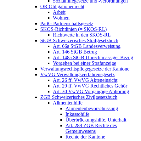
Sozialhilfegesetze und -verordnungen
OR Obligationenrecht
Arbeit
Wohnen
PartG Partnerschaftsgesetz
SKOS-Richtlinien (= SKOS-RL)
Richtwerte in den SKOS-RL
StGB Schweizerisches Strafgesetzbuch
Art. 66a StGB Landesverweisung
Art. 146 StGB Betrug
Art. 148a StGB Unrechtmässiger Bezug
Vorgehen bei einer Strafanzeige
Verwaltungsrechtspflegegesetze der Kantone
VwVG Verwaltungsverfahrensgesetz
Art. 26 ff. VwVG Akteneinsicht
Art. 29 ff. VwVG Rechtliches Gehör
Art. 30 VwVG Vorgängige Anhörung
ZGB Schweizerisches Zivilgesetzbuch
Alimentenhilfe
Alimentenbevorschussung
Inkassohilfe
Überbrückungshilfe, Unterhalt
Art. 289 ZGB Rechte des
Gemeinwesens
Rechte der Kantone