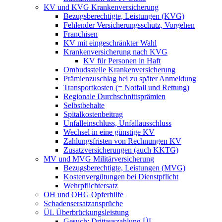
KV und KVG Krankenversicherung
Bezugsberechtigte, Leistungen (KVG)
Fehlender Versicherungsschutz, Vorgehen
Franchisen
KV mit eingeschränkter Wahl
Krankenversicherung nach KVG
KV für Personen in Haft
Ombudsstelle Krankenversicherung
Prämienzuschlag bei zu später Anmeldung
Transportkosten (= Notfall und Rettung)
Regionale Durchschnittsprämien
Selbstbehalte
Spitalkostenbeitrag
Unfalleinschluss, Unfallausschluss
Wechsel in eine günstige KV
Zahlungsfristen von Rechnungen KV
Zusatzversicherungen (auch KKTG)
MV und MVG Militärversicherung
Bezugsberechtigte, Leistungen (MVG)
Kostenvergütungen bei Dienstpflicht
Wehrpflichtersatz
OH und OHG Opferhilfe
Schadensersatzansprüche
ÜL Überbrückungsleistung
Gesuch: Drittauszahlung ÜL