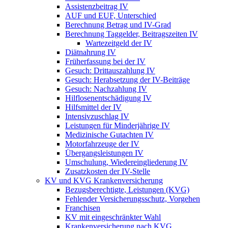
Assistenzbeitrag IV
AUF und EUF, Unterschied
Berechnung Betrag und IV-Grad
Berechnung Taggelder, Beitragszeiten IV
Wartezeitgeld der IV
Diätnahrung IV
Früherfassung bei der IV
Gesuch: Drittauszahlung IV
Gesuch: Herabsetzung der IV-Beiträge
Gesuch: Nachzahlung IV
Hilflosenentschädigung IV
Hilfsmittel der IV
Intensivzuschlag IV
Leistungen für Minderjährige IV
Medizinische Gutachten IV
Motorfahrzeuge der IV
Übergangsleistungen IV
Umschulung, Wiedereingliederung IV
Zusatzkosten der IV-Stelle
KV und KVG Krankenversicherung
Bezugsberechtigte, Leistungen (KVG)
Fehlender Versicherungsschutz, Vorgehen
Franchisen
KV mit eingeschränkter Wahl
Krankenversicherung nach KVG