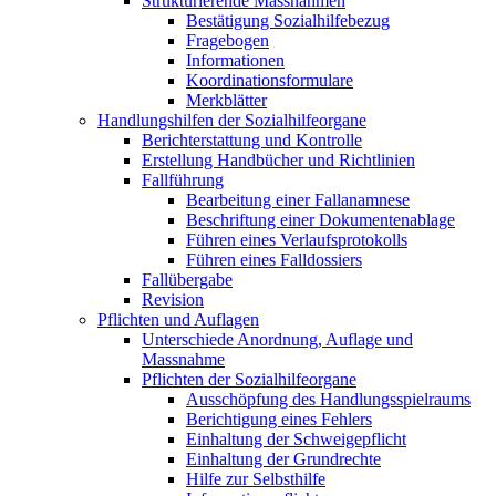
Strukturierende Massnahmen
Bestätigung Sozialhilfebezug
Fragebogen
Informationen
Koordinationsformulare
Merkblätter
Handlungshilfen der Sozialhilfeorgane
Berichterstattung und Kontrolle
Erstellung Handbücher und Richtlinien
Fallführung
Bearbeitung einer Fallanamnese
Beschriftung einer Dokumentenablage
Führen eines Verlaufsprotokolls
Führen eines Falldossiers
Fallübergabe
Revision
Pflichten und Auflagen
Unterschiede Anordnung, Auflage und
Massnahme
Pflichten der Sozialhilfeorgane
Ausschöpfung des Handlungsspielraums
Berichtigung eines Fehlers
Einhaltung der Schweigepflicht
Einhaltung der Grundrechte
Hilfe zur Selbsthilfe