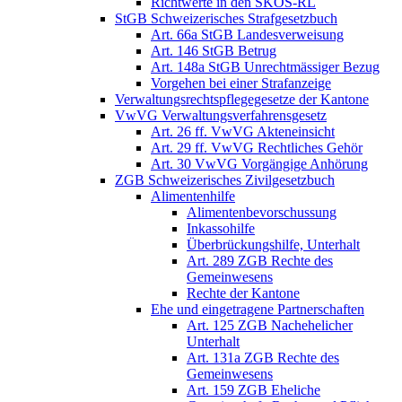
Richtwerte in den SKOS-RL
StGB Schweizerisches Strafgesetzbuch
Art. 66a StGB Landesverweisung
Art. 146 StGB Betrug
Art. 148a StGB Unrechtmässiger Bezug
Vorgehen bei einer Strafanzeige
Verwaltungsrechtspflegegesetze der Kantone
VwVG Verwaltungsverfahrensgesetz
Art. 26 ff. VwVG Akteneinsicht
Art. 29 ff. VwVG Rechtliches Gehör
Art. 30 VwVG Vorgängige Anhörung
ZGB Schweizerisches Zivilgesetzbuch
Alimentenhilfe
Alimentenbevorschussung
Inkassohilfe
Überbrückungshilfe, Unterhalt
Art. 289 ZGB Rechte des
Gemeinwesens
Rechte der Kantone
Ehe und eingetragene Partnerschaften
Art. 125 ZGB Nachehelicher
Unterhalt
Art. 131a ZGB Rechte des
Gemeinwesens
Art. 159 ZGB Eheliche