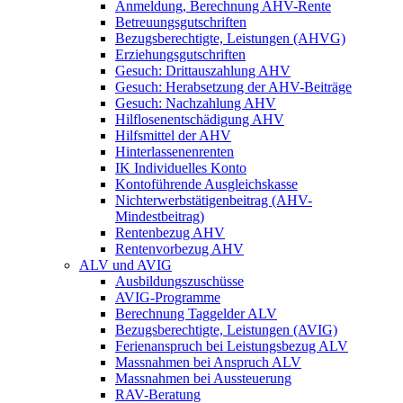
Anmeldung, Berechnung AHV-Rente
Betreuungsgutschriften
Bezugsberechtigte, Leistungen (AHVG)
Erziehungsgutschriften
Gesuch: Drittauszahlung AHV
Gesuch: Herabsetzung der AHV-Beiträge
Gesuch: Nachzahlung AHV
Hilflosenentschädigung AHV
Hilfsmittel der AHV
Hinterlassenenrenten
IK Individuelles Konto
Kontoführende Ausgleichskasse
Nichterwerbstätigenbeitrag (AHV-
Mindestbeitrag)
Rentenbezug AHV
Rentenvorbezug AHV
ALV und AVIG
Ausbildungszuschüsse
AVIG-Programme
Berechnung Taggelder ALV
Bezugsberechtigte, Leistungen (AVIG)
Ferienanspruch bei Leistungsbezug ALV
Massnahmen bei Anspruch ALV
Massnahmen bei Aussteuerung
RAV-Beratung