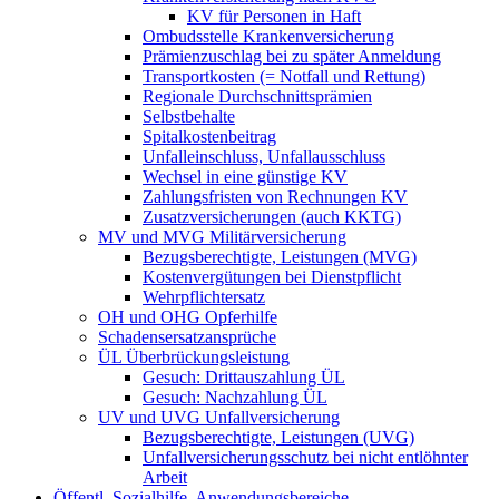
KV für Personen in Haft
Ombudsstelle Krankenversicherung
Prämienzuschlag bei zu später Anmeldung
Transportkosten (= Notfall und Rettung)
Regionale Durchschnittsprämien
Selbstbehalte
Spitalkostenbeitrag
Unfalleinschluss, Unfallausschluss
Wechsel in eine günstige KV
Zahlungsfristen von Rechnungen KV
Zusatzversicherungen (auch KKTG)
MV und MVG Militärversicherung
Bezugsberechtigte, Leistungen (MVG)
Kostenvergütungen bei Dienstpflicht
Wehrpflichtersatz
OH und OHG Opferhilfe
Schadensersatzansprüche
ÜL Überbrückungsleistung
Gesuch: Drittauszahlung ÜL
Gesuch: Nachzahlung ÜL
UV und UVG Unfallversicherung
Bezugsberechtigte, Leistungen (UVG)
Unfallversicherungsschutz bei nicht entlöhnter
Arbeit
Öffentl. Sozialhilfe, Anwendungsbereiche