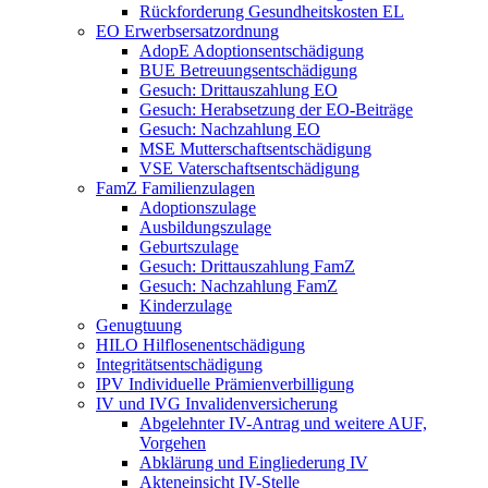
Rückforderung Gesundheitskosten EL
EO Erwerbsersatzordnung
AdopE Adoptionsentschädigung
BUE Betreuungsentschädigung
Gesuch: Drittauszahlung EO
Gesuch: Herabsetzung der EO-Beiträge
Gesuch: Nachzahlung EO
MSE Mutterschaftsentschädigung
VSE Vaterschaftsentschädigung
FamZ Familienzulagen
Adoptionszulage
Ausbildungszulage
Geburtszulage
Gesuch: Drittauszahlung FamZ
Gesuch: Nachzahlung FamZ
Kinderzulage
Genugtuung
HILO Hilflosenentschädigung
Integritätsentschädigung
IPV Individuelle Prämienverbilligung
IV und IVG Invalidenversicherung
Abgelehnter IV-Antrag und weitere AUF,
Vorgehen
Abklärung und Eingliederung IV
Akteneinsicht IV-Stelle