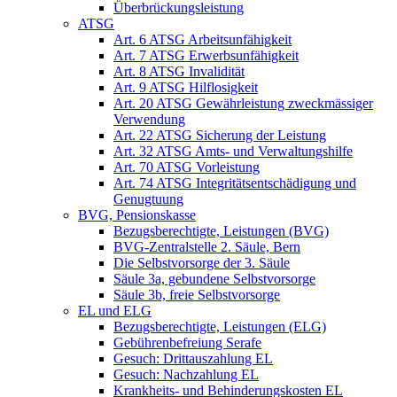
Überbrückungsleistung
ATSG
Art. 6 ATSG Arbeitsunfähigkeit
Art. 7 ATSG Erwerbsunfähigkeit
Art. 8 ATSG Invalidität
Art. 9 ATSG Hilflosigkeit
Art. 20 ATSG Gewährleistung zweckmässiger
Verwendung
Art. 22 ATSG Sicherung der Leistung
Art. 32 ATSG Amts- und Verwaltungshilfe
Art. 70 ATSG Vorleistung
Art. 74 ATSG Integritätsentschädigung und
Genugtuung
BVG, Pensionskasse
Bezugsberechtigte, Leistungen (BVG)
BVG-Zentralstelle 2. Säule, Bern
Die Selbstvorsorge der 3. Säule
Säule 3a, gebundene Selbstvorsorge
Säule 3b, freie Selbstvorsorge
EL und ELG
Bezugsberechtigte, Leistungen (ELG)
Gebührenbefreiung Serafe
Gesuch: Drittauszahlung EL
Gesuch: Nachzahlung EL
Krankheits- und Behinderungskosten EL