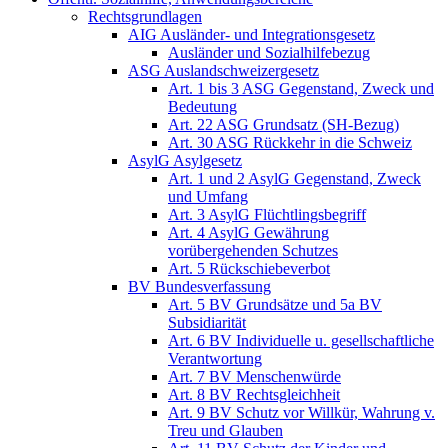
Rechtsgrundlagen
AIG Ausländer- und Integrationsgesetz
Ausländer und Sozialhilfebezug
ASG Auslandschweizergesetz
Art. 1 bis 3 ASG Gegenstand, Zweck und
Bedeutung
Art. 22 ASG Grundsatz (SH-Bezug)
Art. 30 ASG Rückkehr in die Schweiz
AsylG Asylgesetz
Art. 1 und 2 AsylG Gegenstand, Zweck
und Umfang
Art. 3 AsylG Flüchtlingsbegriff
Art. 4 AsylG Gewährung
vorübergehenden Schutzes
Art. 5 Rückschiebeverbot
BV Bundesverfassung
Art. 5 BV Grundsätze und 5a BV
Subsidiarität
Art. 6 BV Individuelle u. gesellschaftliche
Verantwortung
Art. 7 BV Menschenwürde
Art. 8 BV Rechtsgleichheit
Art. 9 BV Schutz vor Willkür, Wahrung v.
Treu und Glauben