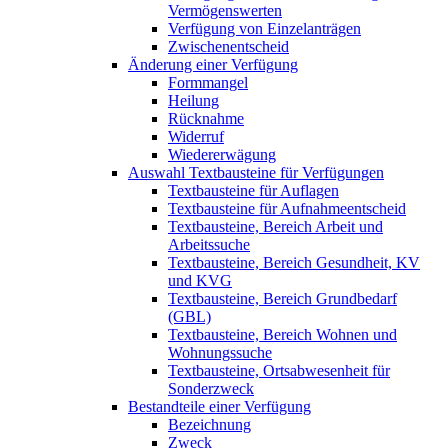
Vermögenswerten
Verfügung von Einzelanträgen
Zwischenentscheid
Änderung einer Verfügung
Formmangel
Heilung
Rücknahme
Widerruf
Wiedererwägung
Auswahl Textbausteine für Verfügungen
Textbausteine für Auflagen
Textbausteine für Aufnahmeentscheid
Textbausteine, Bereich Arbeit und
Arbeitssuche
Textbausteine, Bereich Gesundheit, KV
und KVG
Textbausteine, Bereich Grundbedarf
(GBL)
Textbausteine, Bereich Wohnen und
Wohnungssuche
Textbausteine, Ortsabwesenheit für
Sonderzweck
Bestandteile einer Verfügung
Bezeichnung
Zweck