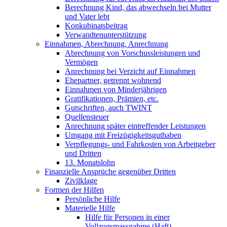
Berechnung Kind, das abwechseln bei Mutter
und Vater lebt
Konkubinatsbeitrag
Verwandtenunterstützung
Einnahmen, Abrechnung, Anrechnung
Abrechnung von Vorschussleistungen und
Vermögen
Anrechnung bei Verzicht auf Einnahmen
Ehepartner, getrennt wohnend
Einnahmen von Minderjährigen
Gratifikationen, Prämien, etc.
Gutschriften, auch TWINT
Quellensteuer
Anrechnung später eintreffender Leistungen
Umgang mit Freizügigkeitsguthaben
Verpflegungs- und Fahrkosten von Arbeitgeber
und Dritten
13. Monatslohn
Finanzielle Ansprüche gegenüber Dritten
Zivilklage
Formen der Hilfen
Persönliche Hilfe
Materielle Hilfe
Hilfe für Personen in einer
Vollzugsmassnahme (Haft)