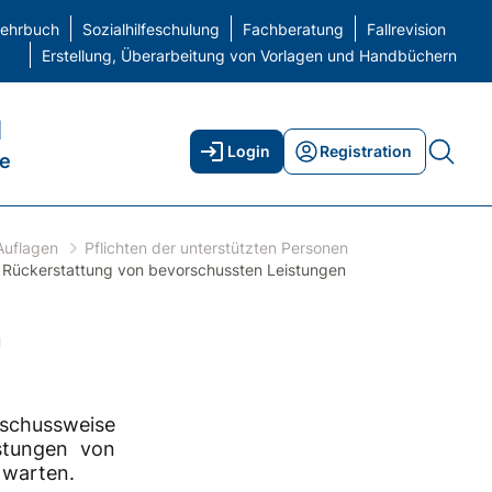
gspflicht
/
Zu Recht bezogene Leistungen
elehrbuch
Sozialhilfeschulung
Fachberatung
Fallrevision
Erstellung, Überarbeitung von Vorlagen und Handbüchern
H
Login
Registration
ne
Auflagen
Pflichten der unterstützten Personen
Rückerstattung von bevorschussten Leistungen
n
rschussweise
stungen von
 warten.