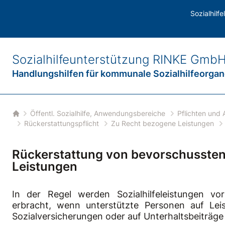
 und Auflagen
/
Pflichten der unterstützten Personen
/
Rückerstattun
Sozialhilf
Sozialhilfeunterstützung
RINKE Gmb
Handlungshilfen für
kommunale Sozialhilfeorga
Öffentl. Sozialhilfe, Anwendungsbereiche
Pflichten und 
Startseite
Rückerstattungspflicht
Zu Recht bezogene Leistungen
Rückerstattung von bevorschusste
Leistungen
In der Regel werden Sozialhilfeleistungen vo
erbracht, wenn unterstützte Personen auf Lei
Sozialversicherungen oder auf Unterhaltsbeiträge