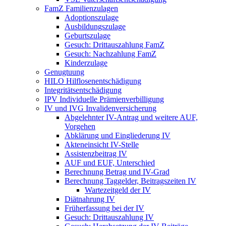
FamZ Familienzulagen
Adoptionszulage
Ausbildungszulage
Geburtszulage
Gesuch: Drittauszahlung FamZ
Gesuch: Nachzahlung FamZ
Kinderzulage
Genugtuung
HILO Hilflosenentschädigung
Integritätsentschädigung
IPV Individuelle Prämienverbilligung
IV und IVG Invalidenversicherung
Abgelehnter IV-Antrag und weitere AUF,
Vorgehen
Abklärung und Eingliederung IV
Akteneinsicht IV-Stelle
Assistenzbeitrag IV
AUF und EUF, Unterschied
Berechnung Betrag und IV-Grad
Berechnung Taggelder, Beitragszeiten IV
Wartezeitgeld der IV
Diätnahrung IV
Früherfassung bei der IV
Gesuch: Drittauszahlung IV