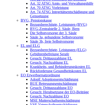
Art. 32 ATSG Amts- und Verwaltungshilfe
Art. 70 ATSG Vorleistung
Art. 74 ATSG Integritätsentschädigung und
Genugtuung
BVG, Pensionskasse
Bezugsberechtigte, Leistungen (BVG)
BVG-Zentralstelle 2. Säule, Bern
Die Selbstvorsorge der 3. Säule
Säule 3a, gebundene Selbstvorsorge
Säule 3b, freie Selbstvorsorge
EL und ELG
Bezugsberechtigte, Leistungen (ELG)
Gebührenbefreiung Serafe
Gesuch: Drittauszahlung EL
Gesuch: Nachzahlung EL
Krankheits- und Behinderungskosten EL
Rückforderung Gesundheitskosten EL
EO Erwerbsersatzordnung
AdopE Adoptionsentschädigung
BUE Betreuungsentschädigung
Gesuch: Drittauszahlung EO
Gesuch: Herabsetzung der EO-Beiträge
Gesuch: Nachzahlung EO
MSE Mutterschaftsentschädigung
VSE Vaterschaftsentschädigung