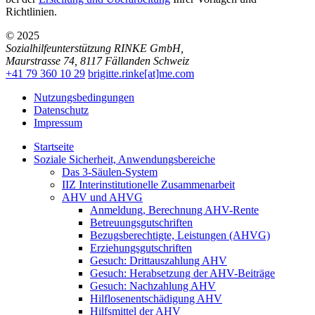
Richtlinien.
© 2025
Sozialhilfeunterstützung RINKE GmbH
,
Maurstrasse 74
,
8117
Fällanden
Schweiz
+41 79 360 10 29
brigitte.rinke[at]me.com
Nutzungsbedingungen
Datenschutz
Impressum
Startseite
Soziale Sicherheit, Anwendungsbereiche
Das 3-Säulen-System
IIZ Interinstitutionelle Zusammenarbeit
AHV und AHVG
Anmeldung, Berechnung AHV-Rente
Betreuungsgutschriften
Bezugsberechtigte, Leistungen (AHVG)
Erziehungsgutschriften
Gesuch: Drittauszahlung AHV
Gesuch: Herabsetzung der AHV-Beiträge
Gesuch: Nachzahlung AHV
Hilflosenentschädigung AHV
Hilfsmittel der AHV