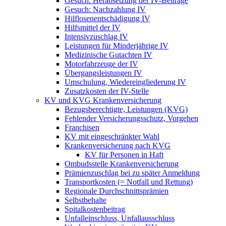
Gesuch: Herabsetzung der IV-Beiträge
Gesuch: Nachzahlung IV
Hilflosenentschädigung IV
Hilfsmittel der IV
Intensivzuschlag IV
Leistungen für Minderjährige IV
Medizinische Gutachten IV
Motorfahrzeuge der IV
Übergangsleistungen IV
Umschulung, Wiedereingliederung IV
Zusatzkosten der IV-Stelle
KV und KVG Krankenversicherung
Bezugsberechtigte, Leistungen (KVG)
Fehlender Versicherungsschutz, Vorgehen
Franchisen
KV mit eingeschränkter Wahl
Krankenversicherung nach KVG
KV für Personen in Haft
Ombudsstelle Krankenversicherung
Prämienzuschlag bei zu später Anmeldung
Transportkosten (= Notfall und Rettung)
Regionale Durchschnittsprämien
Selbstbehalte
Spitalkostenbeitrag
Unfalleinschluss, Unfallausschluss