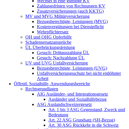
Wechsel in eine günstige KV
Zahlungsfristen von Rechnungen KV
Zusatzversicherungen (auch KKTG)
MV und MVG Militärversicherung
Bezugsberechtigte, Leistungen (MVG)
Kostenvergütungen bei Dienstpflicht
Wehrpflichtersatz
OH und OHG Opferhilfe
Schadensersatzansprüche
ÜL Überbrückungsleistung
Gesuch: Drittauszahlung ÜL
Gesuch: Nachzahlung ÜL
UV und UVG Unfallversicherung
Bezugsberechtigte, Leistungen (UVG)
Unfallversicherungsschutz bei nicht entlöhnter
Arbeit
Öffentl. Sozialhilfe, Anwendungsbereiche
Rechtsgrundlagen
AIG Ausländer- und Integrationsgesetz
Ausländer und Sozialhilfebezug
ASG Auslandschweizergesetz
Art. 1 bis 3 ASG Gegenstand, Zweck und
Bedeutung
Art. 22 ASG Grundsatz (SH-Bezug)
Art. 30 ASG Rückkehr in die Schweiz