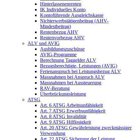
Hinterlassenenrenten
IK Individuelles Konto
Kontoführende Ausgleichskasse
Nichterwerbstätigenbeitrag (AHV-
Mindestbeitrag)
Rentenbezug AHV
Rentenvorbezug AHV
ALV und AVIG
Ausbildungszuschüsse
AVIG-Programme
Berechnung Taggelder ALV
Bezugsberechtigte, Leistungen (AVIG)
Ferienanspruch bei Leistungsbezug ALV
Massnahmen bei Anspruch ALV
Massnahmen bei Aussteuerung
RAV-Beratung
Überbrückungsleistung
ATSG
Art. 6 ATSG Arbeitsunfähigkeit
Art. 7 ATSG Erwerbsunfähigkeit
Art. 8 ATSG Invalidität
Art. 9 ATSG Hilflosigkeit
Art. 20 ATSG Gewährleistung zweckmässiger
Verwendung
Art. 22 ATSG Sicherung der Leistung