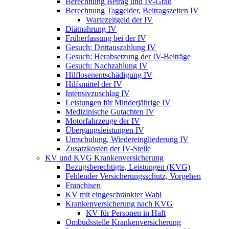
Berechnung Betrag und IV-Grad
Berechnung Taggelder, Beitragszeiten IV
Wartezeitgeld der IV
Diätnahrung IV
Früherfassung bei der IV
Gesuch: Drittauszahlung IV
Gesuch: Herabsetzung der IV-Beiträge
Gesuch: Nachzahlung IV
Hilflosenentschädigung IV
Hilfsmittel der IV
Intensivzuschlag IV
Leistungen für Minderjährige IV
Medizinische Gutachten IV
Motorfahrzeuge der IV
Übergangsleistungen IV
Umschulung, Wiedereingliederung IV
Zusatzkosten der IV-Stelle
KV und KVG Krankenversicherung
Bezugsberechtigte, Leistungen (KVG)
Fehlender Versicherungsschutz, Vorgehen
Franchisen
KV mit eingeschränkter Wahl
Krankenversicherung nach KVG
KV für Personen in Haft
Ombudsstelle Krankenversicherung