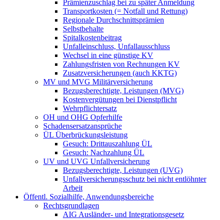
Prämienzuschlag bei zu später Anmeldung
Transportkosten (= Notfall und Rettung)
Regionale Durchschnittsprämien
Selbstbehalte
Spitalkostenbeitrag
Unfalleinschluss, Unfallausschluss
Wechsel in eine günstige KV
Zahlungsfristen von Rechnungen KV
Zusatzversicherungen (auch KKTG)
MV und MVG Militärversicherung
Bezugsberechtigte, Leistungen (MVG)
Kostenvergütungen bei Dienstpflicht
Wehrpflichtersatz
OH und OHG Opferhilfe
Schadensersatzansprüche
ÜL Überbrückungsleistung
Gesuch: Drittauszahlung ÜL
Gesuch: Nachzahlung ÜL
UV und UVG Unfallversicherung
Bezugsberechtigte, Leistungen (UVG)
Unfallversicherungsschutz bei nicht entlöhnter
Arbeit
Öffentl. Sozialhilfe, Anwendungsbereiche
Rechtsgrundlagen
AIG Ausländer- und Integrationsgesetz