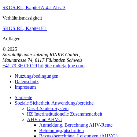
SKOS-RL, Kapitel A.4.2 Abs. 3
Verhältnismässigkeit
SKOS-RL, Kapitel F.1
Auflagen
© 2025
Sozialhilfeunterstützung RINKE GmbH
,
Maurstrasse 74
,
8117
Fällanden
Schweiz
+41 79 360 10 29
brigitte.rinke[at]me.com
Nutzungsbedingungen
Datenschutz
Impressum
Startseite
Soziale Sicherheit, Anwendungsbereiche
Das 3-Säulen-System
IIZ Interinstitutionelle Zusammenarbeit
AHV und AHVG
Anmeldung, Berechnung AHV-Rente
Betreuungsgutschriften
Bezugsberechtigte, Leistungen (AHVG)