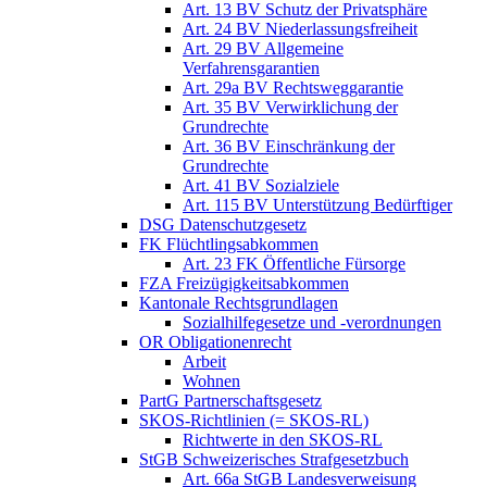
Art. 13 BV Schutz der Privatsphäre
Art. 24 BV Niederlassungsfreiheit
Art. 29 BV Allgemeine
Verfahrensgarantien
Art. 29a BV Rechtsweggarantie
Art. 35 BV Verwirklichung der
Grundrechte
Art. 36 BV Einschränkung der
Grundrechte
Art. 41 BV Sozialziele
Art. 115 BV Unterstützung Bedürftiger
DSG Datenschutzgesetz
FK Flüchtlingsabkommen
Art. 23 FK Öffentliche Fürsorge
FZA Freizügigkeitsabkommen
Kantonale Rechtsgrundlagen
Sozialhilfegesetze und -verordnungen
OR Obligationenrecht
Arbeit
Wohnen
PartG Partnerschaftsgesetz
SKOS-Richtlinien (= SKOS-RL)
Richtwerte in den SKOS-RL
StGB Schweizerisches Strafgesetzbuch
Art. 66a StGB Landesverweisung