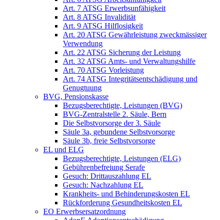
Art. 7 ATSG Erwerbsunfähigkeit
Art. 8 ATSG Invalidität
Art. 9 ATSG Hilflosigkeit
Art. 20 ATSG Gewährleistung zweckmässiger
Verwendung
Art. 22 ATSG Sicherung der Leistung
Art. 32 ATSG Amts- und Verwaltungshilfe
Art. 70 ATSG Vorleistung
Art. 74 ATSG Integritätsentschädigung und
Genugtuung
BVG, Pensionskasse
Bezugsberechtigte, Leistungen (BVG)
BVG-Zentralstelle 2. Säule, Bern
Die Selbstvorsorge der 3. Säule
Säule 3a, gebundene Selbstvorsorge
Säule 3b, freie Selbstvorsorge
EL und ELG
Bezugsberechtigte, Leistungen (ELG)
Gebührenbefreiung Serafe
Gesuch: Drittauszahlung EL
Gesuch: Nachzahlung EL
Krankheits- und Behinderungskosten EL
Rückforderung Gesundheitskosten EL
EO Erwerbsersatzordnung