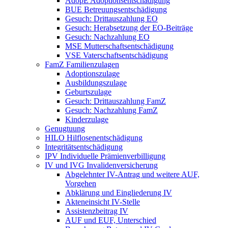
AdopE Adoptionsentschädigung
BUE Betreuungsentschädigung
Gesuch: Drittauszahlung EO
Gesuch: Herabsetzung der EO-Beiträge
Gesuch: Nachzahlung EO
MSE Mutterschaftsentschädigung
VSE Vaterschaftsentschädigung
FamZ Familienzulagen
Adoptionszulage
Ausbildungszulage
Geburtszulage
Gesuch: Drittauszahlung FamZ
Gesuch: Nachzahlung FamZ
Kinderzulage
Genugtuung
HILO Hilflosenentschädigung
Integritätsentschädigung
IPV Individuelle Prämienverbilligung
IV und IVG Invalidenversicherung
Abgelehnter IV-Antrag und weitere AUF,
Vorgehen
Abklärung und Eingliederung IV
Akteneinsicht IV-Stelle
Assistenzbeitrag IV
AUF und EUF, Unterschied