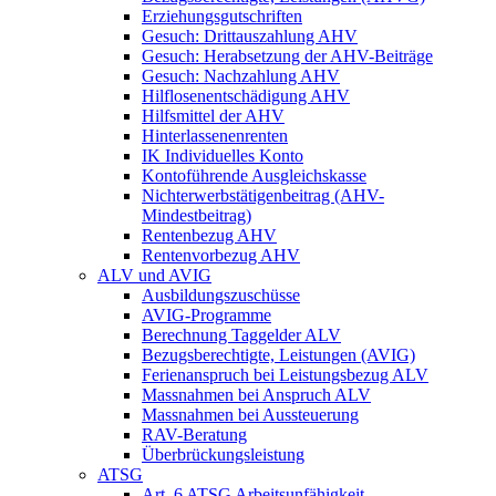
Erziehungsgutschriften
Gesuch: Drittauszahlung AHV
Gesuch: Herabsetzung der AHV-Beiträge
Gesuch: Nachzahlung AHV
Hilflosenentschädigung AHV
Hilfsmittel der AHV
Hinterlassenenrenten
IK Individuelles Konto
Kontoführende Ausgleichskasse
Nichterwerbstätigenbeitrag (AHV-
Mindestbeitrag)
Rentenbezug AHV
Rentenvorbezug AHV
ALV und AVIG
Ausbildungszuschüsse
AVIG-Programme
Berechnung Taggelder ALV
Bezugsberechtigte, Leistungen (AVIG)
Ferienanspruch bei Leistungsbezug ALV
Massnahmen bei Anspruch ALV
Massnahmen bei Aussteuerung
RAV-Beratung
Überbrückungsleistung
ATSG
Art. 6 ATSG Arbeitsunfähigkeit