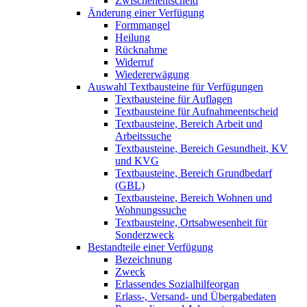
Zwischenentscheid
Änderung einer Verfügung
Formmangel
Heilung
Rücknahme
Widerruf
Wiedererwägung
Auswahl Textbausteine für Verfügungen
Textbausteine für Auflagen
Textbausteine für Aufnahmeentscheid
Textbausteine, Bereich Arbeit und
Arbeitssuche
Textbausteine, Bereich Gesundheit, KV
und KVG
Textbausteine, Bereich Grundbedarf
(GBL)
Textbausteine, Bereich Wohnen und
Wohnungssuche
Textbausteine, Ortsabwesenheit für
Sonderzweck
Bestandteile einer Verfügung
Bezeichnung
Zweck
Erlassendes Sozialhilfeorgan
Erlass-, Versand- und Übergabedaten