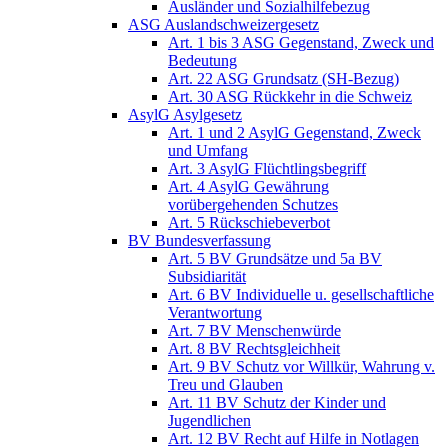
Ausländer und Sozialhilfebezug
ASG Auslandschweizergesetz
Art. 1 bis 3 ASG Gegenstand, Zweck und
Bedeutung
Art. 22 ASG Grundsatz (SH-Bezug)
Art. 30 ASG Rückkehr in die Schweiz
AsylG Asylgesetz
Art. 1 und 2 AsylG Gegenstand, Zweck
und Umfang
Art. 3 AsylG Flüchtlingsbegriff
Art. 4 AsylG Gewährung
vorübergehenden Schutzes
Art. 5 Rückschiebeverbot
BV Bundesverfassung
Art. 5 BV Grundsätze und 5a BV
Subsidiarität
Art. 6 BV Individuelle u. gesellschaftliche
Verantwortung
Art. 7 BV Menschenwürde
Art. 8 BV Rechtsgleichheit
Art. 9 BV Schutz vor Willkür, Wahrung v.
Treu und Glauben
Art. 11 BV Schutz der Kinder und
Jugendlichen
Art. 12 BV Recht auf Hilfe in Notlagen