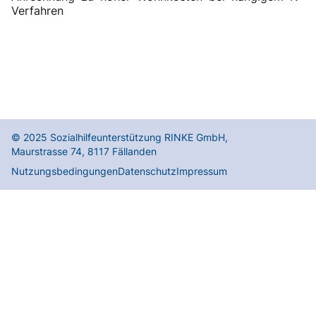
Verfahren
© 2025
Sozialhilfeunterstützung RINKE GmbH
,
Maurstrasse 74
,
8117
Fällanden
Nutzungsbedingungen
Datenschutz
Impressum