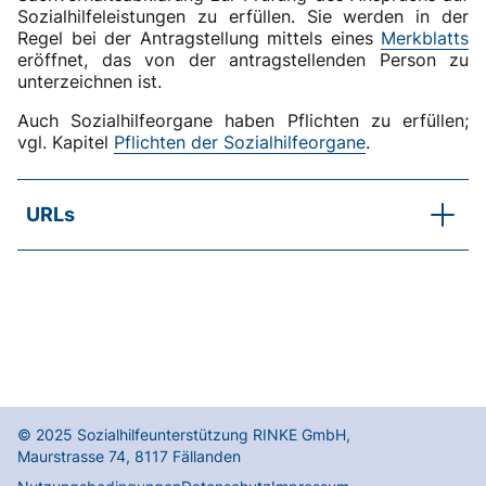
Sozialhilfeleistungen zu erfüllen. Sie werden in der
Regel bei der Antragstellung mittels eines
Merkblatts
eröffnet, das von der antragstellenden Person zu
unterzeichnen ist.
Auch Sozialhilfeorgane haben Pflichten zu erfüllen;
vgl. Kapitel
Pflichten der Sozialhilfeorgane
.
URLs
SKOS-Merkblatt
Arbeitsinstrumente der Sozialhilfe
SKOS-RL, Kapitel A.4.1
Unterstützte Personen (Rechte und Pflichten)
SKOS-RL, Kapitel A.4.2
Sozialhilfeorgane (Pflichten)
SKOS-RL, Kapitel F.1
© 2025
Sozialhilfeunterstützung RINKE GmbH
,
Auflagen
Maurstrasse 74
,
8117
Fällanden