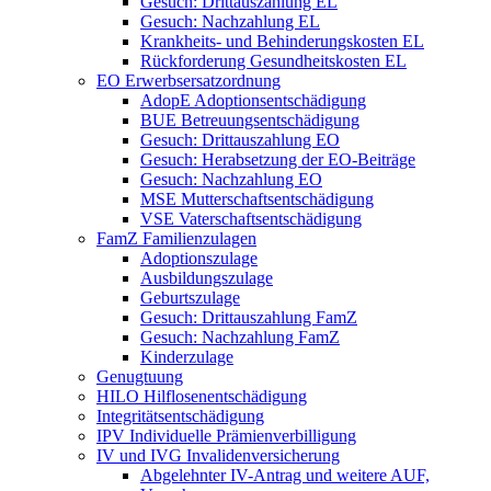
Gesuch: Drittauszahlung EL
Gesuch: Nachzahlung EL
Krankheits- und Behinderungskosten EL
Rückforderung Gesundheitskosten EL
EO Erwerbsersatzordnung
AdopE Adoptionsentschädigung
BUE Betreuungsentschädigung
Gesuch: Drittauszahlung EO
Gesuch: Herabsetzung der EO-Beiträge
Gesuch: Nachzahlung EO
MSE Mutterschaftsentschädigung
VSE Vaterschaftsentschädigung
FamZ Familienzulagen
Adoptionszulage
Ausbildungszulage
Geburtszulage
Gesuch: Drittauszahlung FamZ
Gesuch: Nachzahlung FamZ
Kinderzulage
Genugtuung
HILO Hilflosenentschädigung
Integritätsentschädigung
IPV Individuelle Prämienverbilligung
IV und IVG Invalidenversicherung
Abgelehnter IV-Antrag und weitere AUF,