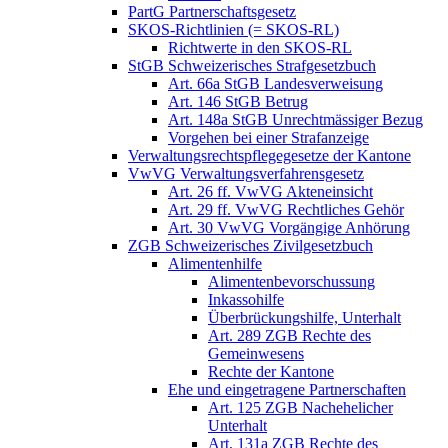
PartG Partnerschaftsgesetz
SKOS-Richtlinien (= SKOS-RL)
Richtwerte in den SKOS-RL
StGB Schweizerisches Strafgesetzbuch
Art. 66a StGB Landesverweisung
Art. 146 StGB Betrug
Art. 148a StGB Unrechtmässiger Bezug
Vorgehen bei einer Strafanzeige
Verwaltungsrechtspflegegesetze der Kantone
VwVG Verwaltungsverfahrensgesetz
Art. 26 ff. VwVG Akteneinsicht
Art. 29 ff. VwVG Rechtliches Gehör
Art. 30 VwVG Vorgängige Anhörung
ZGB Schweizerisches Zivilgesetzbuch
Alimentenhilfe
Alimentenbevorschussung
Inkassohilfe
Überbrückungshilfe, Unterhalt
Art. 289 ZGB Rechte des
Gemeinwesens
Rechte der Kantone
Ehe und eingetragene Partnerschaften
Art. 125 ZGB Nachehelicher
Unterhalt
Art. 131a ZGB Rechte des