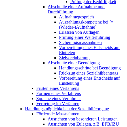
Prüfung der Bedürftigkeit
Abschnitte einer Aufnahme und
Durchführung
Aufnahmegespräch
Auszahlungskompetenz bei [=
(Wieder-)Aufnahme]
Erlassen von Auflagen
Prüfung einer Weiterführung
Sicherungsmassnahmen
Vorbereitung eines Entscheids auf
Eintreten
Zielvereinbarung
Abschnitte einer Beendigung
Handlungsschritte bei Beendigung
Rückzug eines Sozialhilfeantrags
Vorbereitung eines Entscheids auf
Einstellung
Fristen eines Verfahrens
Formen eines Verfahrens
Sprache eines Verfahrens
Vertretung im Verfahren
Handlungsmöglichkeiten der Sozialhilfeorgane
Fördernde Massnahmen
Ausrichten von besonderen Leistungen
Ausrichten von Zulagen, z.B. EFB/IZU