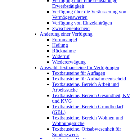
Verfügung über eine selbständige
Erwerbstätigkeit
Verfügung über die Veräusserung von
Vermögenswerten
Verfügung von Einzelanträgen
Zwischenentscheid
Änderung einer Verfügung
Formmangel
Heilung
Rücknahme
Widerruf
Wiedererwägung
Auswahl Textbausteine für Verfügungen
Textbausteine für Auflagen
Textbausteine für Aufnahmeentscheid
Textbausteine, Bereich Arbeit und
Arbeitssuche
Textbausteine, Bereich Gesundheit, KV
und KVG
Textbausteine, Bereich Grundbedarf
(GBL)
Textbausteine, Bereich Wohnen und
Wohnungssuche
Textbausteine, Ortsabwesenheit für
Sonderzweck