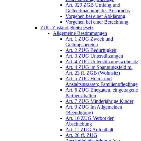
Art. 329 ZGB Umfang und
Geltendmachung des Anspruchs
Vorgehen bei einer Abklärung
Vorgehen bei einer Berechnung
ZUG Zuständigkeitsgesetz
Allgemeine Bestimmungen
Art. 1 ZUG Zweck und
Geltungsbereich
Art. 2 ZUG Bedürftigkeit
Art. 3 ZUG Unterstützungen
Art. 4 ZUG Unterstützungswohnsitz
Art. 4 ZUG im Spannungsfeld m.
Art. 23 ff. ZGB (Wohnsitz)
Art. 5 ZUG Heim- und
Anstaltsinsassen; Familienpfleglinge
Art. 6 ZUG Ehegatten, eingetragene
Partnerschaften
Art. 7 ZUG Minderjährige Kinder
Art. 9 ZUG Im Allgemeinen
(Beendigung)
Art. 10 ZUG Verbot der
Abschiebung
Art. 11 ZUG Aufenthalt
Art. 28 ff. ZUG
Zuständigkeitsordnung (u.a.