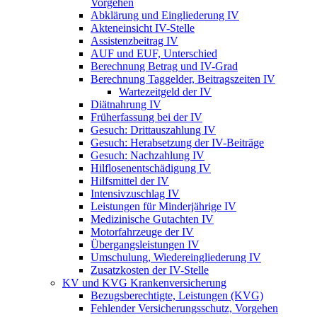
Vorgehen
Abklärung und Eingliederung IV
Akteneinsicht IV-Stelle
Assistenzbeitrag IV
AUF und EUF, Unterschied
Berechnung Betrag und IV-Grad
Berechnung Taggelder, Beitragszeiten IV
Wartezeitgeld der IV
Diätnahrung IV
Früherfassung bei der IV
Gesuch: Drittauszahlung IV
Gesuch: Herabsetzung der IV-Beiträge
Gesuch: Nachzahlung IV
Hilflosenentschädigung IV
Hilfsmittel der IV
Intensivzuschlag IV
Leistungen für Minderjährige IV
Medizinische Gutachten IV
Motorfahrzeuge der IV
Übergangsleistungen IV
Umschulung, Wiedereingliederung IV
Zusatzkosten der IV-Stelle
KV und KVG Krankenversicherung
Bezugsberechtigte, Leistungen (KVG)
Fehlender Versicherungsschutz, Vorgehen