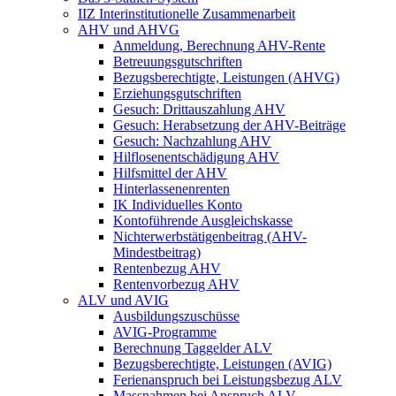
IIZ Interinstitutionelle Zusammenarbeit
AHV und AHVG
Anmeldung, Berechnung AHV-Rente
Betreuungsgutschriften
Bezugsberechtigte, Leistungen (AHVG)
Erziehungsgutschriften
Gesuch: Drittauszahlung AHV
Gesuch: Herabsetzung der AHV-Beiträge
Gesuch: Nachzahlung AHV
Hilflosenentschädigung AHV
Hilfsmittel der AHV
Hinterlassenenrenten
IK Individuelles Konto
Kontoführende Ausgleichskasse
Nichterwerbstätigenbeitrag (AHV-
Mindestbeitrag)
Rentenbezug AHV
Rentenvorbezug AHV
ALV und AVIG
Ausbildungszuschüsse
AVIG-Programme
Berechnung Taggelder ALV
Bezugsberechtigte, Leistungen (AVIG)
Ferienanspruch bei Leistungsbezug ALV
Massnahmen bei Anspruch ALV