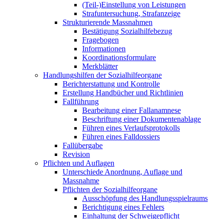
(Teil-)Einstellung von Leistungen
Strafuntersuchung, Strafanzeige
Strukturierende Massnahmen
Bestätigung Sozialhilfebezug
Fragebogen
Informationen
Koordinationsformulare
Merkblätter
Handlungshilfen der Sozialhilfeorgane
Berichterstattung und Kontrolle
Erstellung Handbücher und Richtlinien
Fallführung
Bearbeitung einer Fallanamnese
Beschriftung einer Dokumentenablage
Führen eines Verlaufsprotokolls
Führen eines Falldossiers
Fallübergabe
Revision
Pflichten und Auflagen
Unterschiede Anordnung, Auflage und
Massnahme
Pflichten der Sozialhilfeorgane
Ausschöpfung des Handlungsspielraums
Berichtigung eines Fehlers
Einhaltung der Schweigepflicht