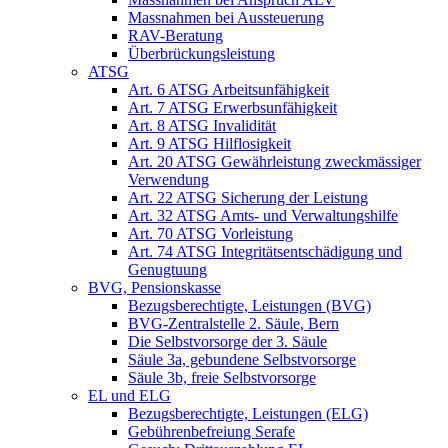
Massnahmen bei Aussteuerung
RAV-Beratung
Überbrückungsleistung
ATSG
Art. 6 ATSG Arbeitsunfähigkeit
Art. 7 ATSG Erwerbsunfähigkeit
Art. 8 ATSG Invalidität
Art. 9 ATSG Hilflosigkeit
Art. 20 ATSG Gewährleistung zweckmässiger
Verwendung
Art. 22 ATSG Sicherung der Leistung
Art. 32 ATSG Amts- und Verwaltungshilfe
Art. 70 ATSG Vorleistung
Art. 74 ATSG Integritätsentschädigung und
Genugtuung
BVG, Pensionskasse
Bezugsberechtigte, Leistungen (BVG)
BVG-Zentralstelle 2. Säule, Bern
Die Selbstvorsorge der 3. Säule
Säule 3a, gebundene Selbstvorsorge
Säule 3b, freie Selbstvorsorge
EL und ELG
Bezugsberechtigte, Leistungen (ELG)
Gebührenbefreiung Serafe