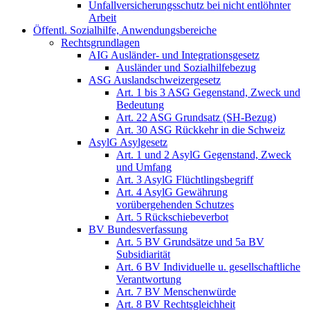
Unfallversicherungsschutz bei nicht entlöhnter
Arbeit
Öffentl. Sozialhilfe, Anwendungsbereiche
Rechtsgrundlagen
AIG Ausländer- und Integrationsgesetz
Ausländer und Sozialhilfebezug
ASG Auslandschweizergesetz
Art. 1 bis 3 ASG Gegenstand, Zweck und
Bedeutung
Art. 22 ASG Grundsatz (SH-Bezug)
Art. 30 ASG Rückkehr in die Schweiz
AsylG Asylgesetz
Art. 1 und 2 AsylG Gegenstand, Zweck
und Umfang
Art. 3 AsylG Flüchtlingsbegriff
Art. 4 AsylG Gewährung
vorübergehenden Schutzes
Art. 5 Rückschiebeverbot
BV Bundesverfassung
Art. 5 BV Grundsätze und 5a BV
Subsidiarität
Art. 6 BV Individuelle u. gesellschaftliche
Verantwortung
Art. 7 BV Menschenwürde
Art. 8 BV Rechtsgleichheit