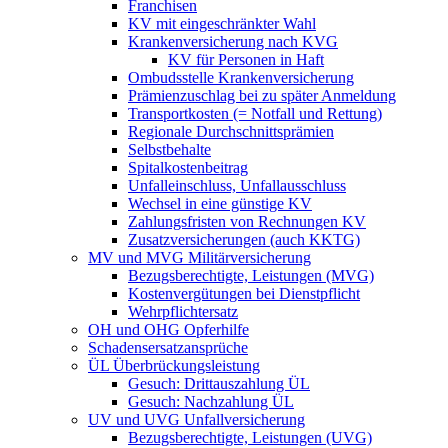
Franchisen
KV mit eingeschränkter Wahl
Krankenversicherung nach KVG
KV für Personen in Haft
Ombudsstelle Krankenversicherung
Prämienzuschlag bei zu später Anmeldung
Transportkosten (= Notfall und Rettung)
Regionale Durchschnittsprämien
Selbstbehalte
Spitalkostenbeitrag
Unfalleinschluss, Unfallausschluss
Wechsel in eine günstige KV
Zahlungsfristen von Rechnungen KV
Zusatzversicherungen (auch KKTG)
MV und MVG Militärversicherung
Bezugsberechtigte, Leistungen (MVG)
Kostenvergütungen bei Dienstpflicht
Wehrpflichtersatz
OH und OHG Opferhilfe
Schadensersatzansprüche
ÜL Überbrückungsleistung
Gesuch: Drittauszahlung ÜL
Gesuch: Nachzahlung ÜL
UV und UVG Unfallversicherung
Bezugsberechtigte, Leistungen (UVG)