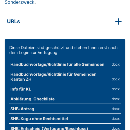
Sonderzweck
.
URLs
SKOS-Praxisbeispiel
Wie lange muss die Sozialhilfe bei
Auslandaufenthalten bezahlen?
Diese Dateien sind geschützt und stehen Ihnen erst nach
dem
Login
zur Verfügung.
SKOS-RL C.6.8 Abs. 3 lit. b
Weitere SIL
Handbuchvorlage/Richtlinie für alle Gemeinden
docx
Handbuchvorlage/Richtlinie für Gemeinden
Kanton ZH
docx
Info für KL
docx
Abklärung, Checkliste
docx
SHB: Antrag
docx
SHB: Kogu ohne Rechtsmittel
docx
SHB: Entscheid (Verfügung/Beschluss)
docx