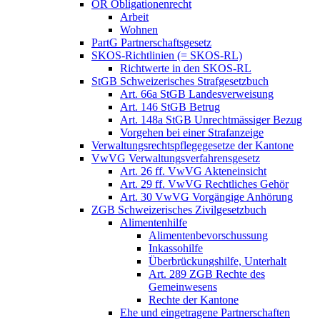
OR Obligationenrecht
Arbeit
Wohnen
PartG Partnerschaftsgesetz
SKOS-Richtlinien (= SKOS-RL)
Richtwerte in den SKOS-RL
StGB Schweizerisches Strafgesetzbuch
Art. 66a StGB Landesverweisung
Art. 146 StGB Betrug
Art. 148a StGB Unrechtmässiger Bezug
Vorgehen bei einer Strafanzeige
Verwaltungsrechtspflegegesetze der Kantone
VwVG Verwaltungsverfahrensgesetz
Art. 26 ff. VwVG Akteneinsicht
Art. 29 ff. VwVG Rechtliches Gehör
Art. 30 VwVG Vorgängige Anhörung
ZGB Schweizerisches Zivilgesetzbuch
Alimentenhilfe
Alimentenbevorschussung
Inkassohilfe
Überbrückungshilfe, Unterhalt
Art. 289 ZGB Rechte des
Gemeinwesens
Rechte der Kantone
Ehe und eingetragene Partnerschaften