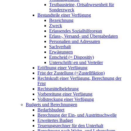
Textbausteine, Ortsabwesenheit für
Sonderzweck
Bestandteile einer Verfügung
Bezeichnung
Zweck
Erlassendes Sozialhilfeorgan
Erlass-, Versand- und Übergabedaten
Personalien und Adressaten
Sachverhalt
Erwägungen
Entscheid (= Dispositiv)
Unterschrift/-en und Verteiler
Eröffnung einer Verfügung
Frist der Zustellung (=Zustellfiktion)
Rechtskraft einer Verfügung, Berechnung der
Frist
Rechtsmittelbelehrung
Vorbereitung einer Verfügung
Vollstreckung einer Verfügung
Budgets und Berechnungen
Bedarfsbudget
Berechnung der Ein- und Austrittsschwelle
Erweitertes Budget
Teuerungsrechner für den Unterhalt
Berechnung nach Wohn- und Lebensform