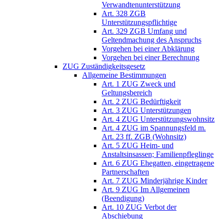
Verwandtenunterstützung
Art. 328 ZGB
Unterstützungspflichtige
Art. 329 ZGB Umfang und
Geltendmachung des Anspruchs
Vorgehen bei einer Abklärung
Vorgehen bei einer Berechnung
ZUG Zuständigkeitsgesetz
Allgemeine Bestimmungen
Art. 1 ZUG Zweck und
Geltungsbereich
Art. 2 ZUG Bedürftigkeit
Art. 3 ZUG Unterstützungen
Art. 4 ZUG Unterstützungswohnsitz
Art. 4 ZUG im Spannungsfeld m.
Art. 23 ff. ZGB (Wohnsitz)
Art. 5 ZUG Heim- und
Anstaltsinsassen; Familienpfleglinge
Art. 6 ZUG Ehegatten, eingetragene
Partnerschaften
Art. 7 ZUG Minderjährige Kinder
Art. 9 ZUG Im Allgemeinen
(Beendigung)
Art. 10 ZUG Verbot der
Abschiebung