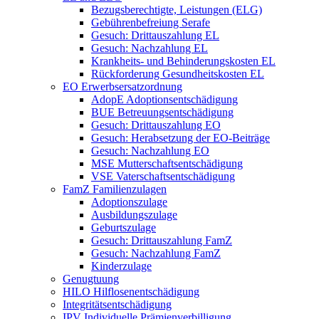
Bezugsberechtigte, Leistungen (ELG)
Gebührenbefreiung Serafe
Gesuch: Drittauszahlung EL
Gesuch: Nachzahlung EL
Krankheits- und Behinderungskosten EL
Rückforderung Gesundheitskosten EL
EO Erwerbsersatzordnung
AdopE Adoptionsentschädigung
BUE Betreuungsentschädigung
Gesuch: Drittauszahlung EO
Gesuch: Herabsetzung der EO-Beiträge
Gesuch: Nachzahlung EO
MSE Mutterschaftsentschädigung
VSE Vaterschaftsentschädigung
FamZ Familienzulagen
Adoptionszulage
Ausbildungszulage
Geburtszulage
Gesuch: Drittauszahlung FamZ
Gesuch: Nachzahlung FamZ
Kinderzulage
Genugtuung
HILO Hilflosenentschädigung
Integritätsentschädigung
IPV Individuelle Prämienverbilligung