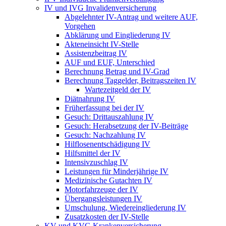
IV und IVG Invalidenversicherung
Abgelehnter IV-Antrag und weitere AUF,
Vorgehen
Abklärung und Eingliederung IV
Akteneinsicht IV-Stelle
Assistenzbeitrag IV
AUF und EUF, Unterschied
Berechnung Betrag und IV-Grad
Berechnung Taggelder, Beitragszeiten IV
Wartezeitgeld der IV
Diätnahrung IV
Früherfassung bei der IV
Gesuch: Drittauszahlung IV
Gesuch: Herabsetzung der IV-Beiträge
Gesuch: Nachzahlung IV
Hilflosenentschädigung IV
Hilfsmittel der IV
Intensivzuschlag IV
Leistungen für Minderjährige IV
Medizinische Gutachten IV
Motorfahrzeuge der IV
Übergangsleistungen IV
Umschulung, Wiedereingliederung IV
Zusatzkosten der IV-Stelle
KV und KVG Krankenversicherung