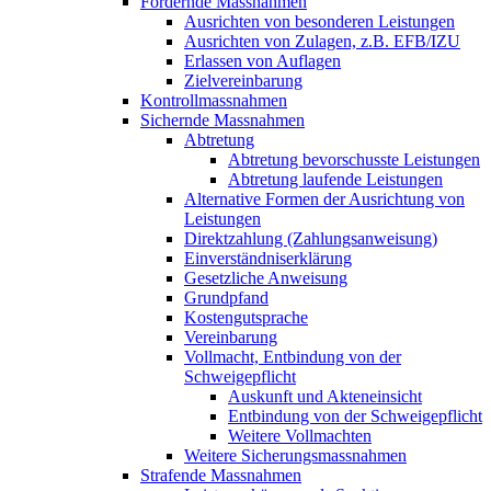
Fördernde Massnahmen
Ausrichten von besonderen Leistungen
Ausrichten von Zulagen, z.B. EFB/IZU
Erlassen von Auflagen
Zielvereinbarung
Kontrollmassnahmen
Sichernde Massnahmen
Abtretung
Abtretung bevorschusste Leistungen
Abtretung laufende Leistungen
Alternative Formen der Ausrichtung von
Leistungen
Direktzahlung (Zahlungsanweisung)
Einverständniserklärung
Gesetzliche Anweisung
Grundpfand
Kostengutsprache
Vereinbarung
Vollmacht, Entbindung von der
Schweigepflicht
Auskunft und Akteneinsicht
Entbindung von der Schweigepflicht
Weitere Vollmachten
Weitere Sicherungsmassnahmen
Strafende Massnahmen