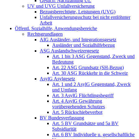
Gesuch: Nachzahlung ÜL
UV und UVG Unfallversicherung
Bezugsberechtigte, Leistungen (UVG)
Unfallversicherungsschutz bei nicht entlöhnter
Arbeit
Öffentl. Sozialhilfe, Anwendungsbereiche
Rechtsgrundlagen
AIG Ausländer- und Integrationsgesetz
Ausländer und Sozialhilfebezug
ASG Auslandschweizergesetz
Art. 1 bis 3 ASG Gegenstand, Zweck und
Bedeutung
Art. 22 ASG Grundsatz (SH-Bezug)
Art. 30 ASG Rückkehr in die Schweiz
AsylG Asylgesetz
Art. 1 und 2 AsylG Gegenstand, Zweck
und Umfang
Art. 3 AsylG Flüchtlingsbegriff
Art. 4 AsylG Gewährung
vorübergehenden Schutzes
Art. 5 Rückschiebeverbot
BV Bundesverfassung
Art. 5 BV Grundsätze und 5a BV
Subsidiarität
Art. 6 BV Individuelle u. gesellschaftliche