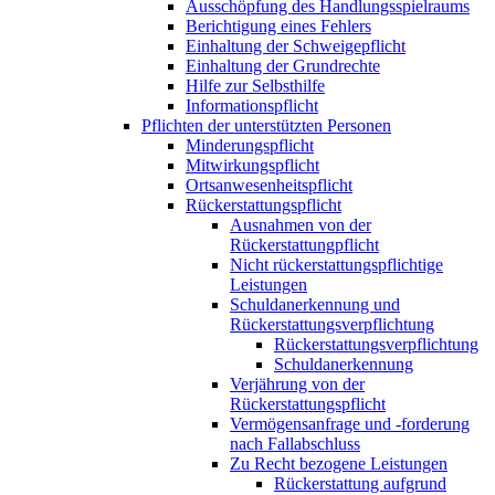
Ausschöpfung des Handlungsspielraums
Berichtigung eines Fehlers
Einhaltung der Schweigepflicht
Einhaltung der Grundrechte
Hilfe zur Selbsthilfe
Informationspflicht
Pflichten der unterstützten Personen
Minderungspflicht
Mitwirkungspflicht
Ortsanwesenheitspflicht
Rückerstattungspflicht
Ausnahmen von der
Rückerstattungpflicht
Nicht rückerstattungspflichtige
Leistungen
Schuldanerkennung und
Rückerstattungsverpflichtung
Rückerstattungsverpflichtung
Schuldanerkennung
Verjährung von der
Rückerstattungspflicht
Vermögensanfrage und -forderung
nach Fallabschluss
Zu Recht bezogene Leistungen
Rückerstattung aufgrund