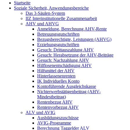
Startseite
Soziale Sicherheit, Anwendungsbereiche
Das 3-Säulen-System
IIZ Interinstitutionelle Zusammenarbeit
AHV und AHVG
Anmeldung, Berechnung AHV-Rente
Betreuungsgutschriften
Bezugsberechtigte, Leistungen (AHVG)
Erziehungsgutschriften
Gesuch: Drittauszahlung AHV
Gesuch: Herabsetzung der AHV-Beiträge
Gesuch: Nachzahlung AHV
Hilflosenentschädigung AHV
Hilfsmittel der AHV
Hinterlassenenrenten
IK Individuelles Konto
Kontoführende Ausgleichskasse
Nichterwerbstätigenbeitrag (AHV-
Mindestbeitrag)
Rentenbezug AHV
Rentenvorbezug AHV
ALV und AVIG
Ausbildungszuschüsse
AVIG-Programme
Berechnung Taggelder ALV