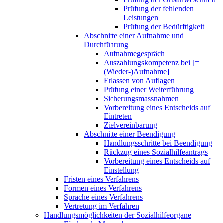
Prüfung der fehlenden
Leistungen
Prüfung der Bedürftigkeit
Abschnitte einer Aufnahme und
Durchführung
Aufnahmegespräch
Auszahlungskompetenz bei [=
(Wieder-)Aufnahme]
Erlassen von Auflagen
Prüfung einer Weiterführung
Sicherungsmassnahmen
Vorbereitung eines Entscheids auf
Eintreten
Zielvereinbarung
Abschnitte einer Beendigung
Handlungsschritte bei Beendigung
Rückzug eines Sozialhilfeantrags
Vorbereitung eines Entscheids auf
Einstellung
Fristen eines Verfahrens
Formen eines Verfahrens
Sprache eines Verfahrens
Vertretung im Verfahren
Handlungsmöglichkeiten der Sozialhilfeorgane