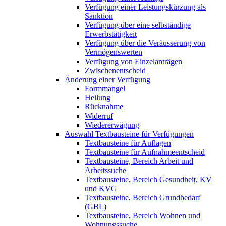
Verfügung einer Leistungskürzung als
Sanktion
Verfügung über eine selbständige
Erwerbstätigkeit
Verfügung über die Veräusserung von
Vermögenswerten
Verfügung von Einzelanträgen
Zwischenentscheid
Änderung einer Verfügung
Formmangel
Heilung
Rücknahme
Widerruf
Wiedererwägung
Auswahl Textbausteine für Verfügungen
Textbausteine für Auflagen
Textbausteine für Aufnahmeentscheid
Textbausteine, Bereich Arbeit und
Arbeitssuche
Textbausteine, Bereich Gesundheit, KV
und KVG
Textbausteine, Bereich Grundbedarf
(GBL)
Textbausteine, Bereich Wohnen und
Wohnungssuche