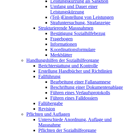
Leistungskürzung als Sanktion
Umfang und Dauer einer
Leistungskürzung
(Teil-)Einstellung von Leistungen
Strafuntersuchung, Strafanzeige
Strukturierende Massnahmen
Bestätigung Sozialhilfebezug
Fragebogen
Informationen
Koordinationsformulare
Merkblätter
Handlungshilfen der Sozialhilfeorgane
Berichterstattung und Kontrolle
Erstellung Handbücher und Richtlinien
Fallführung
Bearbeitung einer Fallanamnese
Beschriftung einer Dokumentenablage
Führen eines Verlaufsprotokolls
Führen eines Falldossiers
Fallübergabe
Revision
Pflichten und Auflagen
Unterschiede Anordnung, Auflage und
Massnahme
Pflichten der Sozialhilfeorgane