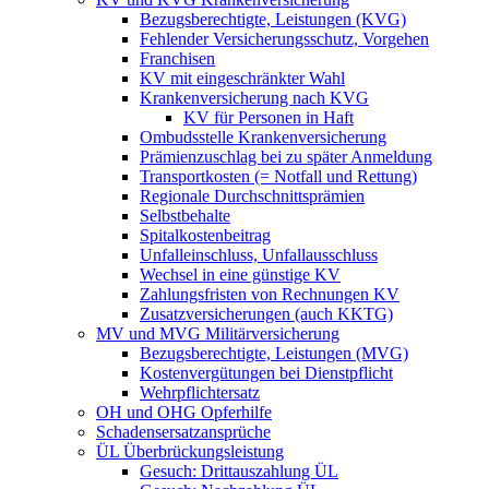
Bezugsberechtigte, Leistungen (KVG)
Fehlender Versicherungsschutz, Vorgehen
Franchisen
KV mit eingeschränkter Wahl
Krankenversicherung nach KVG
KV für Personen in Haft
Ombudsstelle Krankenversicherung
Prämienzuschlag bei zu später Anmeldung
Transportkosten (= Notfall und Rettung)
Regionale Durchschnittsprämien
Selbstbehalte
Spitalkostenbeitrag
Unfalleinschluss, Unfallausschluss
Wechsel in eine günstige KV
Zahlungsfristen von Rechnungen KV
Zusatzversicherungen (auch KKTG)
MV und MVG Militärversicherung
Bezugsberechtigte, Leistungen (MVG)
Kostenvergütungen bei Dienstpflicht
Wehrpflichtersatz
OH und OHG Opferhilfe
Schadensersatzansprüche
ÜL Überbrückungsleistung
Gesuch: Drittauszahlung ÜL